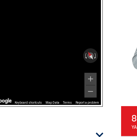
Keyboard shortcuts
Map Data
Terms
Report a problem
8
YA