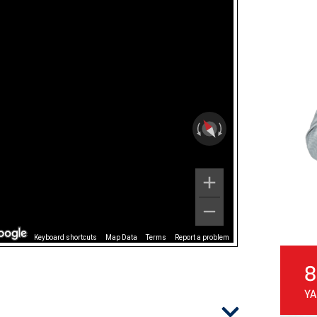
Keyboard shortcuts
Map Data
Terms
Report a problem
8
YA