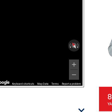
Keyboard shortcuts
Map Data
Terms
Report a problem
8
YA