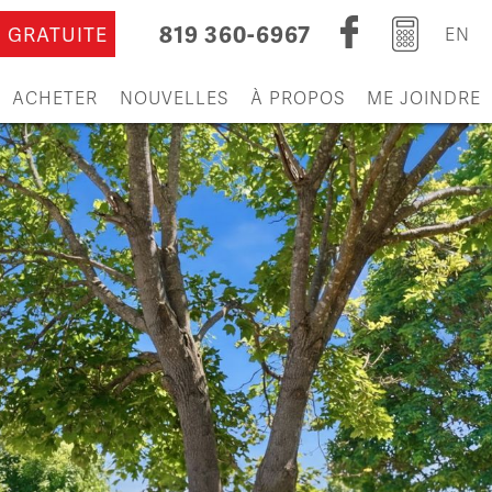
819 360-6967
 GRATUITE
EN
ACHETER
NOUVELLES
À PROPOS
ME JOINDRE