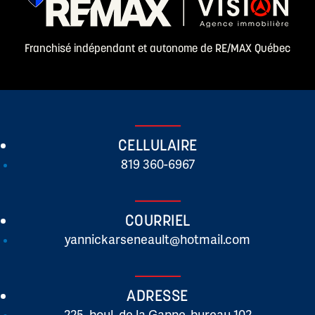
Franchisé indépendant et autonome de RE/MAX Québec
CELLULAIRE
819 360-6967
COURRIEL
yannickarseneault@hotmail.com
ADRESSE
225, boul. de la Gappe, bureau 102