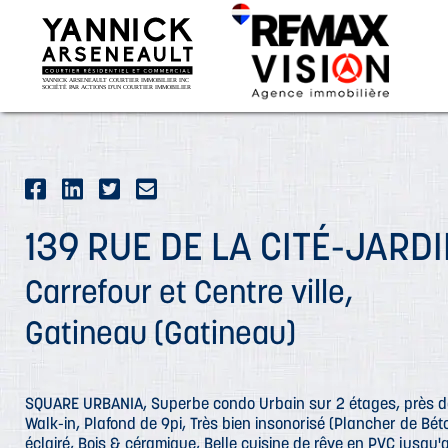
139 RUE DE LA CITÉ-JARDI
Carrefour et Centre ville,
Gatineau (Gatineau)
SQUARE URBANIA, Superbe condo Urbain sur 2 étages, près d
Walk-in, Plafond de 9pi, Très bien insonorisé (Plancher de Bét
éclairé, Bois & céramique, Belle cuisine de rêve en PVC jusqu'a