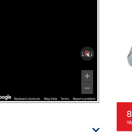
Keyboard shortcuts
Map Data
Terms
Report a problem
8
YA