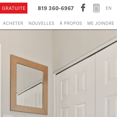
819 360-6967
 GRATUITE
EN
ACHETER
NOUVELLES
À PROPOS
ME JOINDRE