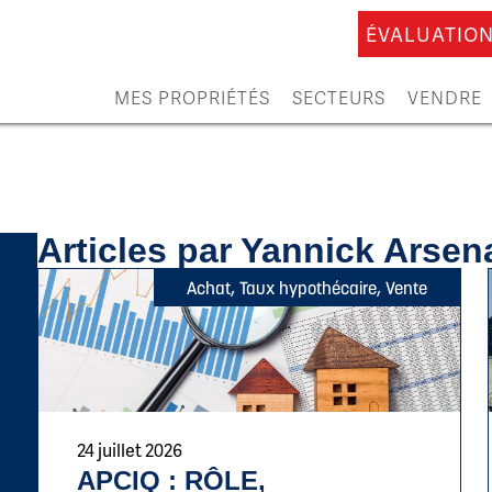
ÉVALUATION
MES PROPRIÉTÉS
SECTEURS
VENDRE
Articles par Yannick Arsen
Achat
,
Taux hypothécaire
,
Vente
24 juillet 2026
APCIQ : RÔLE,