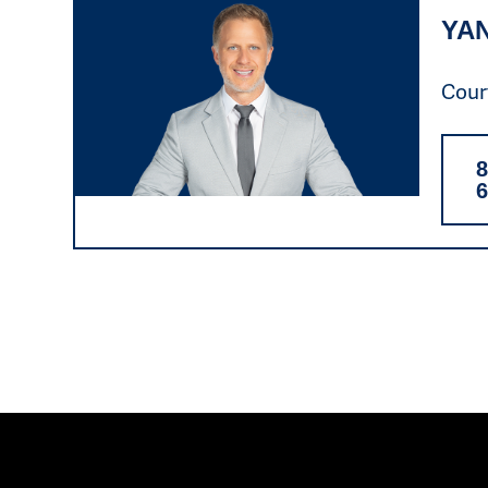
YA
Court
8