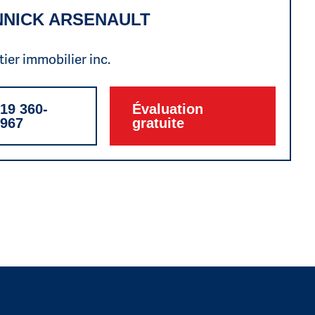
NNICK ARSENAULT
ier immobilier inc.
19 360-
Évaluation
6967
gratuite